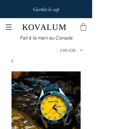
Gardez le cap
KOV
ALUM
Fait à la main au Canada
CAD (C$)