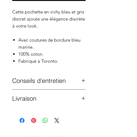
Cette pochette en vichy bleu et gris
discret ajoute une élégance discrète
à votre look.
Avec coutures de bordure bleu
marine.
100% coton.
Fabriqué à Toronto.
Conseils d'entretien
Lavage en machine à froid. Suspendre
Livraison
pour sécher.
Livraison gratuite sur toutes les
commandes de plus de 200$ au Canada
et aux États-Unis. Expédié depuis
Toronto par courrier.