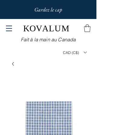
Gardez le cap
KOV
ALUM
Fait à la main au Canada
CAD (C$)