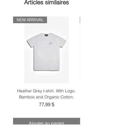
Articles similaires
NEW ARRIVAL
NEW ARRIVAL
Heather Grey t-shirt. With Logo.
Black t-shirt. With Logo
Bamboo and Organic Cotton.
Prix
77,99 $
Ajouter au panier