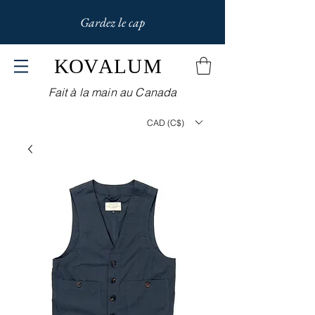
Gardez le cap
KOV
ALUM
Fait à la main au Canada
CAD (C$)