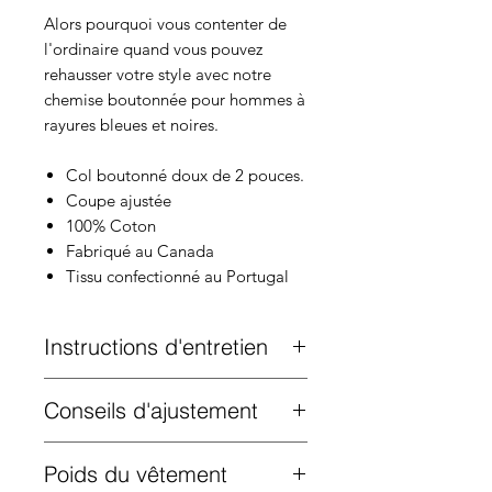
Alors pourquoi vous contenter de
l'ordinaire quand vous pouvez
rehausser votre style avec notre
chemise boutonnée pour hommes à
rayures bleues et noires.
Col boutonné doux de 2 pouces.
Coupe ajustée
100% Coton
Fabriqué au Canada
Tissu confectionné au Portugal
Instructions d'entretien
Lavage en machine à l'eau froide.
Conseils d'ajustement
Suspendre pour sécher.
Coupe plus fine. Le mannequin mesure
Poids du vêtement
1,80 m et porte une taille M. Prenez une