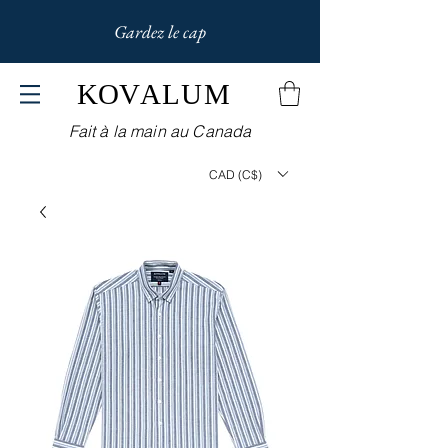
Gardez le cap
KOV
ALUM
Fait à la main au Canada
CAD (C$)