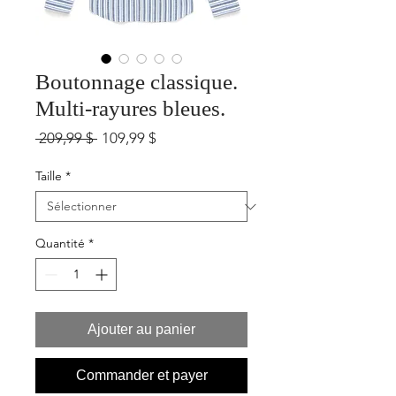
Boutonnage classique.
Multi-rayures bleues.
Prix
Prix
 209,99 $ 
109,99 $
original
promotionnel
Taille
*
Quantité
*
Ajouter au panier
Commander et payer