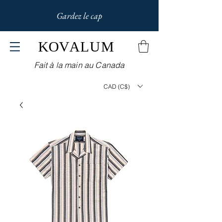
Gardez le cap
KOV
ALUM
Fait à la main au Canada
CAD (C$)