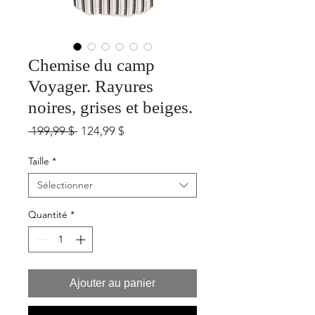
Chemise du camp
Voyager. Rayures
noires, grises et beiges.
Prix
Prix
 199,99 $ 
124,99 $
original
promotionnel
Taille
*
Sélectionner
Quantité
*
Ajouter au panier