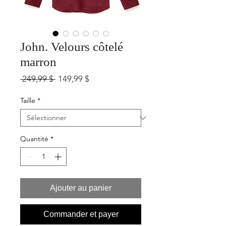
John. Velours côtelé
marron
Prix
Prix
 249,99 $ 
149,99 $
original
promotionnel
Taille
*
Quantité
*
Ajouter au panier
Commander et payer