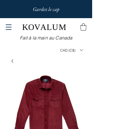
Gardez le cap
KOV
ALUM
Fait à la main au Canada
CAD (C$)