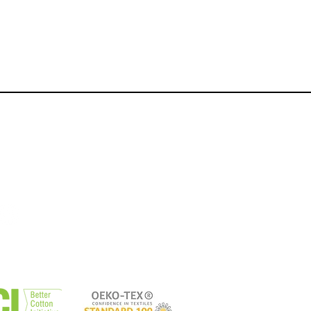
Copyright 2026 Kovalum.
Kovalum est une marque de commerce
déposée.
Politiq
u
e de Confidentialite
Conditions d'Utilisation
Expedition et Retours