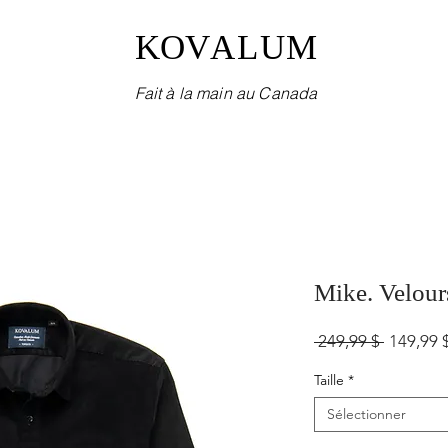
KOV
ALUM
Fait à la main au Canada
Mike. Velours
Prix
 249,99 $ 
149,99 
original
Taille
*
Sélectionner