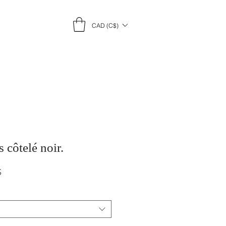
CAD (C$)
 côtelé noir.
Prix
$
promotionnel