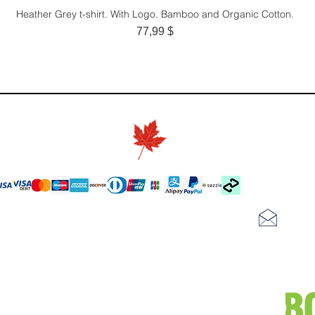
Heather Grey t-shirt. With Logo. Bamboo and Organic Cotton.
Aperçu rapide
Prix
77,99 $
e style, la
te autre