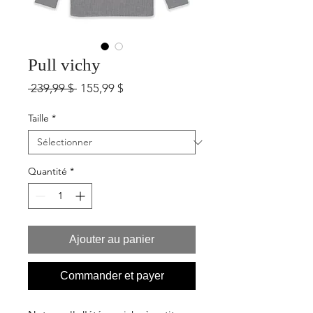
Pull vichy
Prix
Prix
 239,99 $ 
155,99 $
original
promotionnel
Taille
*
Quantité
*
Ajouter au panier
Commander et payer