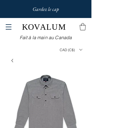
Gardez le cap
KOV
ALUM
Fait à la main au Canada
CAD (C$)