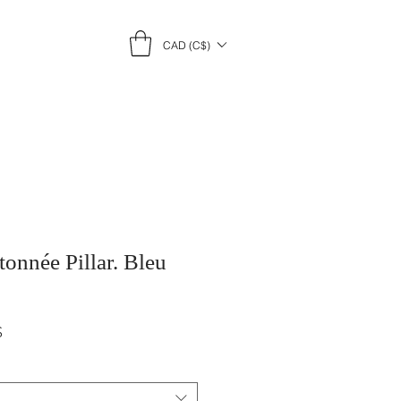
CAD (C$)
onnée Pillar. Bleu
Prix
$
promotionnel